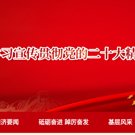
同济要闻
砥砺奋进 踔厉奋发
基层风采