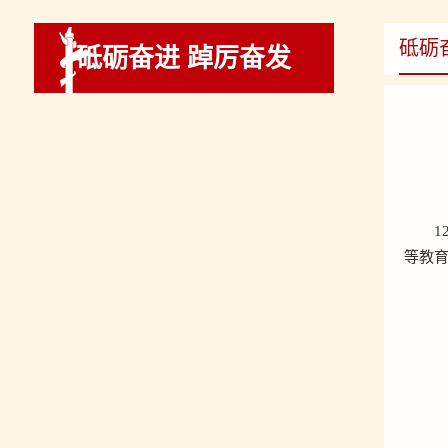
砥砺
砥砺奋进 踔厉奋发
1
等教