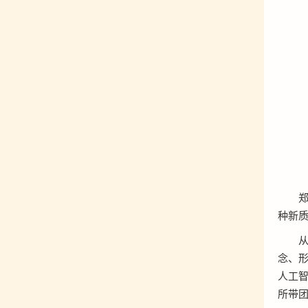
种新
念、形
人工
所带团