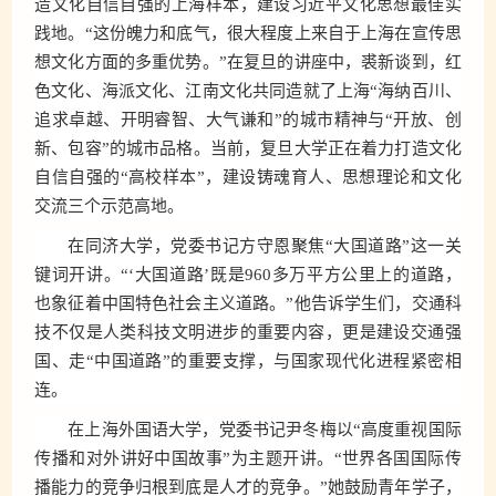
造文化自信自强的上海样本，建设习近平文化思想最佳实
践地。“这份魄力和底气，很大程度上来自于上海在宣传思
想文化方面的多重优势。”在复旦的讲座中，裘新谈到，红
色文化、海派文化、江南文化共同造就了上海“海纳百川、
追求卓越、开明睿智、大气谦和”的城市精神与“开放、创
新、包容”的城市品格。当前，复旦大学正在着力打造文化
自信自强的“高校样本”，建设铸魂育人、思想理论和文化
交流三个示范高地。
在同济大学，党委书记方守恩聚焦“大国道路”这一关
键词开讲。“‘大国道路’既是960多万平方公里上的道路，
也象征着中国特色社会主义道路。”他告诉学生们，交通科
技不仅是人类科技文明进步的重要内容，更是建设交通强
国、走“中国道路”的重要支撑，与国家现代化进程紧密相
连。
在上海外国语大学，党委书记尹冬梅以“高度重视国际
传播和对外讲好中国故事”为主题开讲。“世界各国国际传
播能力的竞争归根到底是人才的竞争。”她鼓励青年学子，