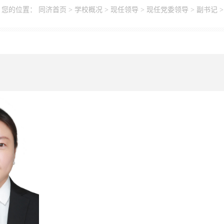
您的位置：
同济首页
>
学校概况
>
现任领导
>
现任党委领导
>
副书记
>