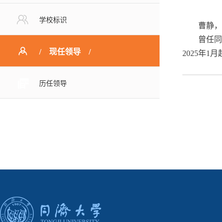
学校标识
曹静，
曾任同
现任领导
2025年
历任领导