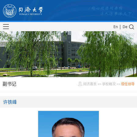
|
En
De
副书记
同济首页
>>
学校概况
>>
现任领导
许铁峰