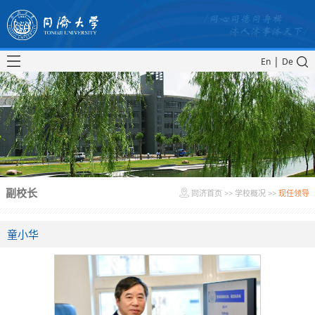
|
En
De
副校长
同济首页
>>
学校概况
>>
现任领导
童小华