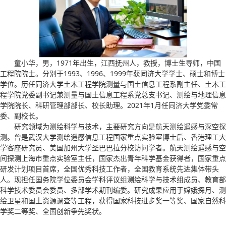
童小华，男，1971年出生，江西抚州人，教授，博士生导师，中国
工程院院士。分别于1993、1996、1999年获同济大学学士、硕士和博士
学位。历任同济大学土木工程学院测量与国土信息工程系副主任、土木工
程学院党委副书记兼测量与国土信息工程系党总支书记、测绘与地理信息
学院院长、科研管理部部长、校长助理。2021年1月任同济大学党委常
委、副校长。
研究领域为测绘科学与技术，主要研究方向是航天测绘遥感与深空探
测。曾是武汉大学测绘遥感信息工程国家重点实验室博士后、香港理工大
学客座研究员、美国加州大学圣巴巴拉分校访问学者。航天测绘遥感与空
间探测上海市重点实验室主任，国家杰出青年科学基金获得者，国家重点
研发计划项目首席，全国优秀科技工作者，全国教育系统先进集体带头
人。现担任国务院学位委员会学科评议组测绘科学与技术组成员、教育部
科学技术委员会委员、多部学术期刊编委。研究成果应用于嫦娥探月、测
绘卫星和国土资源调查等工程，获得国家科技进步奖一等奖、国家自然科
学奖二等奖、全国创新争先奖状。