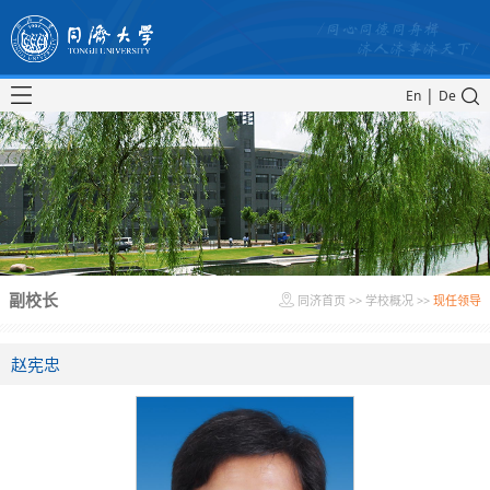
|
En
De
副校长
同济首页
>>
学校概况
>>
现任领导
赵宪忠