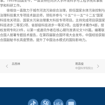
事。1995年回国至今，一直坚持在同济大学环境科学与工程学院从事教
学和科研工作。
徐祖信一直致力于城市河流污染综合治理，担任国家水体污染控制与
治理科技重大专项技术副总师，领衔并参与 “十五”“十一五”“十二五”国家
科技攻关项目、国家水污染治理重大科技专项项目。主持完成项目获国家
科技进步二等奖2项、省部级科技进步一等奖3项。出版学术著作4部，授
权发明专利23件，以第一或通讯作者在核心期刊发表论文105篇。编著联
合国人居署专题技术报告，在第四届联合国环境大会发布，中国经验获联
合国副秘书长高度赞扬，提升了中国治水模式的国际影响力。
吕西林
蒋昌俊
中国科学院院士