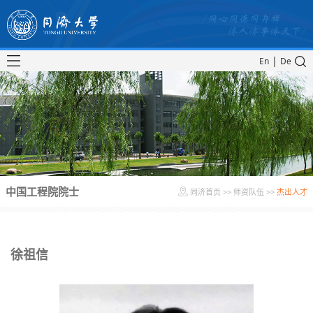
|
En
De
中国工程院院士
同济首页
>>
师资队伍
>>
杰出人才
徐祖信