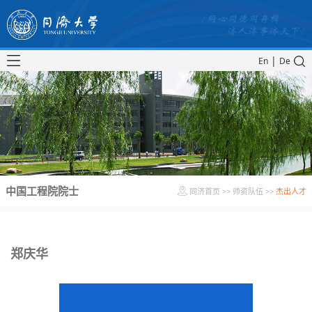
|
En
De
中国工程院院士
同济首页
>>
师资队伍
>>
杰出人才
郑庆华