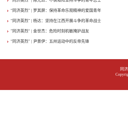
“同济英烈” | 陈元达：不畏艰险坚持斗争的青年志士
“同济英烈” | 罗其屏：保持革命乐观精神的爱国青年
“同济英烈” | 杨达：坚持在江西开展斗争的革命战士
”同济英烈“ | 金世杰：危险时刻机敏掩护战友
“同济英烈” | 尹景伊：五卅运动中的反帝先锋
同济大
Copy