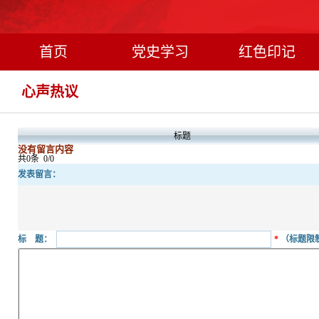
首页
党史学习
红色印记
心声热议
标题
没有留言内容
共0条
0/0
发表留言：
标 题：
*
（标题限