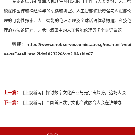
专题论坛分别聚焦人机共生时代人的自主性与人类身份、人工智
能赋能医疗和神经科学的机遇和挑战、人工智能道德增强与AI赋能伦
理的可能性探索、人工智能的伦理治理及全球话语体系构建、科技伦
理的方法论研究、艺术与叙事中的人工智能伦理等多个关键议题。
链接：
https://www.shobserver.com/staticsg/res/html/web/
newsDetail.html?id=1023226&v=2.0&sid=67
上一篇：
【上观新闻】探讨数字文化产业与元宇宙趋势，这场大会在
上海举办
下一篇：
【上观新闻】全国首届数字文化产教融合大会在沪举办