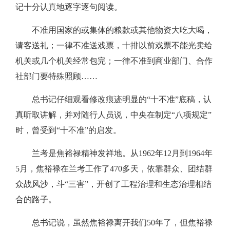
记十分认真地逐字逐句阅读。
不准用国家的或集体的粮款或其他物资大吃大喝，
请客送礼；一律不准送戏票，十排以前戏票不能光卖给
机关或几个机关经常包完；一律不准到商业部门、合作
社部门要特殊照顾……
总书记仔细观看修改痕迹明显的“十不准”底稿，认
真听取讲解，并对随行人员说，中央在制定“八项规定”
时，曾受到“十不准”的启发。
兰考是焦裕禄精神发祥地。从1962年12月到1964年
5月，焦裕禄在兰考工作了470多天，依靠群众、团结群
众战风沙，斗“三害”，开创了工程治理和生态治理相结
合的路子。
总书记说，虽然焦裕禄离开我们50年了，但焦裕禄