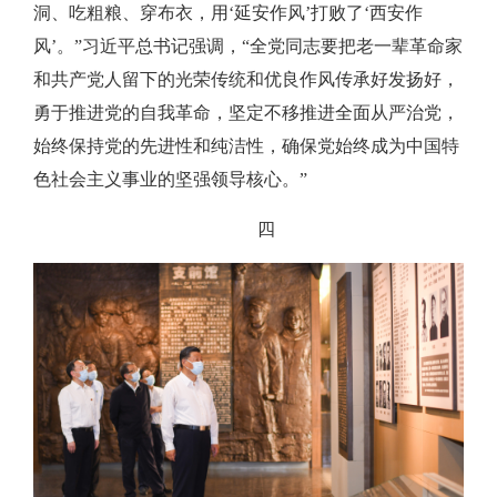
洞、吃粗粮、穿布衣，用‘延安作风’打败了‘西安作
风’。”习近平总书记强调，“全党同志要把老一辈革命家
和共产党人留下的光荣传统和优良作风传承好发扬好，
勇于推进党的自我革命，坚定不移推进全面从严治党，
始终保持党的先进性和纯洁性，确保党始终成为中国特
色社会主义事业的坚强领导核心。”
四