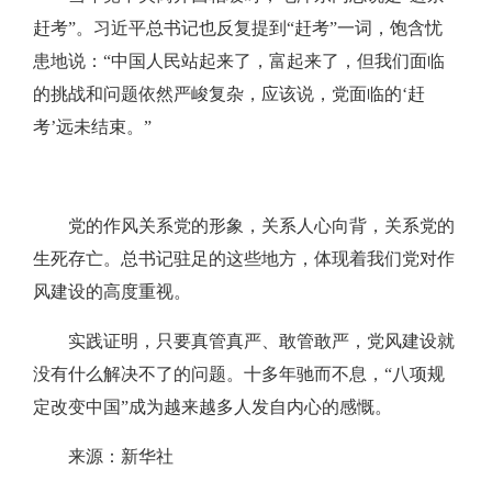
赶考”。习近平总书记也反复提到“赶考”一词，饱含忧
患地说：“中国人民站起来了，富起来了，但我们面临
的挑战和问题依然严峻复杂，应该说，党面临的‘赶
考’远未结束。”
党的作风关系党的形象，关系人心向背，关系党的
生死存亡。总书记驻足的这些地方，体现着我们党对作
风建设的高度重视。
实践证明，只要真管真严、敢管敢严，党风建设就
没有什么解决不了的问题。十多年驰而不息，“八项规
定改变中国”成为越来越多人发自内心的感慨。
来源：新华社