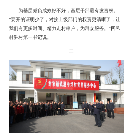
为基层减负成效好不好，基层干部最有发言权。
“要开的证明少了，对接上级部门的权责更清晰了，让
我们有更多时间、精力走村串户，为群众服务。”四邑
村驻村第一书记说。
二