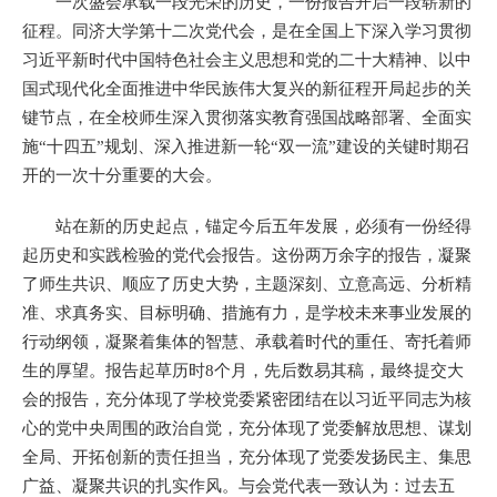
一次盛会承载一段光荣的历史，一份报告开启一段崭新的
征程。同济大学第十二次党代会，是在全国上下深入学习贯彻
习近平新时代中国特色社会主义思想和党的二十大精神、以中
国式现代化全面推进中华民族伟大复兴的新征程开局起步的关
键节点，在全校师生深入贯彻落实教育强国战略部署、全面实
施“十四五”规划、深入推进新一轮“双一流”建设的关键时期召
开的一次十分重要的大会。
站在新的历史起点，锚定今后五年发展，必须有一份经得
起历史和实践检验的党代会报告。这份两万余字的报告，凝聚
了师生共识、顺应了历史大势，主题深刻、立意高远、分析精
准、求真务实、目标明确、措施有力，是学校未来事业发展的
行动纲领，凝聚着集体的智慧、承载着时代的重任、寄托着师
生的厚望。报告起草历时8个月，先后数易其稿，最终提交大
会的报告，充分体现了学校党委紧密团结在以习近平同志为核
心的党中央周围的政治自觉，充分体现了党委解放思想、谋划
全局、开拓创新的责任担当，充分体现了党委发扬民主、集思
广益、凝聚共识的扎实作风。与会党代表一致认为：过去五