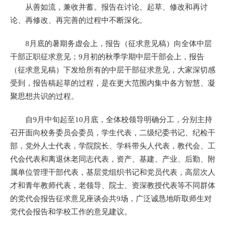
从善如流，兼收并蓄。报告在讨论、起草、修改和再讨
论、再修改、再完善的过程中不断深化。
8月底的暑期务虚会上，报告（征求意见稿）向全体中层
干部正职征求意见；9月初的秋季学期中层干部会上，报告
（征求意见稿）下发给所有的中层干部征求意见，大家深切感
受到，报告稿起草的过程，是在更大范围内集中各方智慧、凝
聚思想共识的过程。
自9月中旬起至10月底，全体校领导明确分工，分别主持
召开面向校务委员会委员，学生代表，二级纪委书记、纪检干
部，党外人士代表，学院院长、学科带头人代表，教代会、工
代会代表和离退休老同志代表，资产、基建、产业、后勤、附
属单位管理干部代表，基层党组织书记和党员代表，高层次人
才和青年教师代表，老领导、院士、资深教授代表等不同群体
的党代会报告征求意见座谈会共9场，广泛诚恳地听取师生对
党代会报告和学校工作的意见建议。