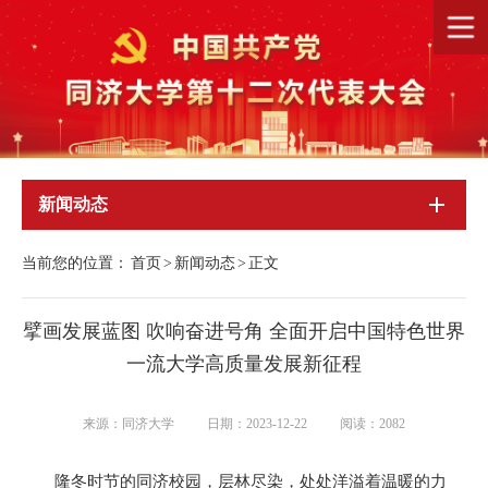
新闻动态
当前您的位置：
首页
>
新闻动态
>
正文
擘画发展蓝图 吹响奋进号角 全面开启中国特色世界
一流大学高质量发展新征程
来源：同济大学
日期：2023-12-22
阅读：
2082
隆冬时节的同济校园，层林尽染，处处洋溢着温暖的力