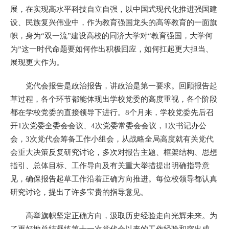
展，在实现高水平科技自立自强，以中国式现代化推进强国建
设、民族复兴伟业中，作为教育强国龙头的高等教育的一面旗
帜，身为“双一流”建设高校的同济大学对“教育强国，大学何
为”这一时代命题要如何作出积极回应，如何扛起更大担当、
展现更大作为。
党代会报告是政治报告，讲政治是第一要求。回顾报告起
草过程，各个环节都能体现出学校党委的高度重视，各个阶段
都在学校党委的直接领导下进行。8个月来，学校党委先后召
开1次党委全委会会议、4次党委常委会会议，1次书记办公
会，3次党代会筹备工作小组会，从战略全局高度就有关党代
会重大决策反复研究讨论，多次对报告主题、框架结构、思想
指引、总体目标、工作导向及有关重大举措提出明确指导意
见，确保报告起草工作沿着正确方向推进。每位校领导都认真
研究讨论，提出了许多宝贵的指导意见。
高举旗帜坚定正确方向，汲取历史经验走向光辉未来。为
了更好地总结凝练第十一次党代会以来的工作经验和突出成