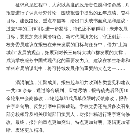
征求意见过程中，大家以高度的政治责任感和使命感，对
报告进行了认真研究讨论，围绕报告中提出的五年成绩、奋斗
目标、建设路径、重点举措等，给出口头或书面意见和建议：
过去5年的工作可以进一步凝练，特色还不够鲜明；未来发展
目标，要更加突出同济特色、新时代同济文化，守正创新……
校务委员建议在报告在未来发展的目标与任务中，借力“上海
城市”发展的观点，拓展到对长三角特大城市群发展的支撑，
成为学校服务中国式现代化的重要发力点、建议在学生培养和
学科布局的谋划中，将可持续发展作为重要的支点之一……
涓涓细流，汇聚成川。报告起草组共收到各类意见和建议
一共200余条，通过综合研判、应纳尽纳，报告稿先后经历10
余轮集中会商修改，2轮起草组成员单位限时反馈修改，报告
在字斟句酌、反复打磨中日臻成熟。学校党委还先后多次召集
部分校领导及相关职能部门负责人，对报告稿进行逐字逐句修
改。最终，报告的重点更加突出、特点更加鲜明、逻辑更加清
晰、表述更加精准。