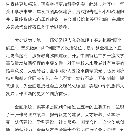
告表述更加精准，落实举措更加科学务实，此外，对其中一些
关于学校未来五年发展的具体建议，责成报告起草小组梳理归
并，最终形成72条工作建议，在会后转给相关职能部门在后续
落实党代会部署任务中予以参考。
大会认为，第十一届党委报告充分体现了深刻把握“两个
确立”、坚决做到“两个维护”的政治站位，是引领全校上下立
足更高起点、服务教育强国建设、开启中国特色世界一流大学
高质量发展新征程的重要文件，对于学校未来发展具有重要的
指导意义。大会号召，全体同济人要继承前辈荣光，弘扬同济
精神和新时代同济文化，矢志不渝、笃行不怠，开拓创新、锐
意进取，为全面建成社会主义现代化强国、实现中华民族伟大
复兴，作出新的更大的同济贡献。
全面系统、实事求是回顾总结过去五年的主要工作，呈现
了一张张亮眼成绩单。报告从党的建设、人才培养、科学研
究、队伍建设、学科建设、社会服务、国际合作、文化传承创
新、治理能力、全面从严治党等十个方面进行了全面总结。五