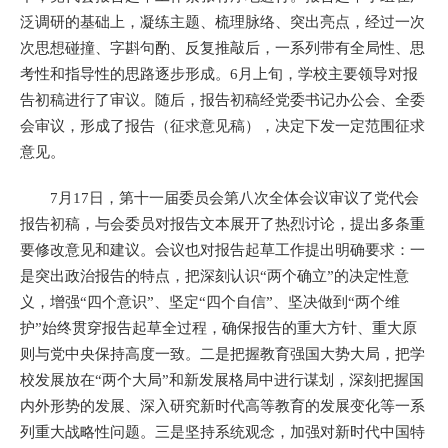
泛调研的基础上，凝练主题、梳理脉络、突出亮点，经过一次
次思想碰撞、字斟句酌、反复推敲后，一系列带有全局性、思
考性和指导性的思路逐步形成。6月上旬，学校主要领导对报
告初稿进行了审议。随后，报告初稿经党委书记办公会、全委
会审议，形成了报告（征求意见稿），决定下发一定范围征求
意见。
7月17日，第十一届委员会第八次全体会议审议了党代会
报告初稿，与会委员对报告文本展开了热烈讨论，提出多条重
要修改意见和建议。会议也对报告起草工作提出明确要求：一
是突出政治报告的特点，把深刻认识“两个确立”的决定性意
义，增强“四个意识”、坚定“四个自信”、坚决做到“两个维
护”始终贯穿报告起草全过程，确保报告的重大方针、重大原
则与党中央保持高度一致。二是把握教育强国大势大局，把学
校发展放在“两个大局”和新发展格局中进行谋划，深刻把握国
内外形势的发展、深入研究新时代高等教育的发展变化等一系
列重大战略性问题。三是坚持系统观念，加强对新时代中国特