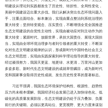
明建设从理论到实践都发生了历史性、转折性、全局性变化，
美丽中国建设迈出重大步伐。我们从解决突出生态环境问题入
手，注重点面结合、标本兼治，实现由重点整治到系统治理的
重大转变；坚持转变观念、压实责任，不断增强全党全国推进
生态文明建设的自觉性主动性，实现由被动应对到主动作为的
重大转变；紧跟时代、放眼世界，承担大国责任、展现大国担
当，实现由全球环境治理参与者到引领者的重大转变；不断深
化对生态文明建设规律的认识，形成新时代中国特色社会主义
生态文明思想，实现由实践探索到科学理论指导的重大转变。
经过顽强努力，我国天更蓝、地更绿、水更清，万里河山更加
多姿多彩。新时代生态文明建设的成就举世瞩目，成为新时代
党和国家事业取得历史性成就、发生历史性变革的显著标志。
习近平强调，我国生态环境保护结构性、根源性、趋势性
压力尚未根本缓解。我国经济社会发展已进入加快绿色化、低
碳化的高质量发展阶段，生态文明建设仍处于压力叠加、负重
前行的关键期。必须以更高站位、更宽视野、更大力度来谋划