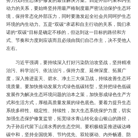
努力找到生态保护修复的最佳解决方案。四是外部约束和内生
动力的关系，要始终坚持用最严格制度最严密法治保护生态环
境，保持常态化外部压力，同时要激发起全社会共同呵护生态
环境的内生动力。五是“双碳”承诺和自主行动的关系，我们承
诺的“双碳”目标是确定不移的，但达到这一目标的路径和方
式、节奏和力度则应该而且必须由我们自己作主，决不受他人
左右。
习近平强调，要持续深入打好污染防治攻坚战，坚持精准
治污、科学治污、依法治污，保持力度、延伸深度、拓展广
度，深入推进蓝天、碧水、净土三大保卫战，持续改善生态环
境质量。要加快推动发展方式绿色低碳转型，坚持把绿色低碳
发展作为解决生态环境问题的治本之策，加快形成绿色生产方
式和生活方式，厚植高质量发展的绿色底色。要着力提升生态
系统多样性、稳定性、持续性，加大生态系统保护力度，切实
加强生态保护修复监管，拓宽绿水青山转化金山银山的路径，
为子孙后代留下山清水秀的生态空间。要积极稳妥推进碳达峰
碳中和，坚持全国统筹、节约优先、双轮驱动、内外畅通、防