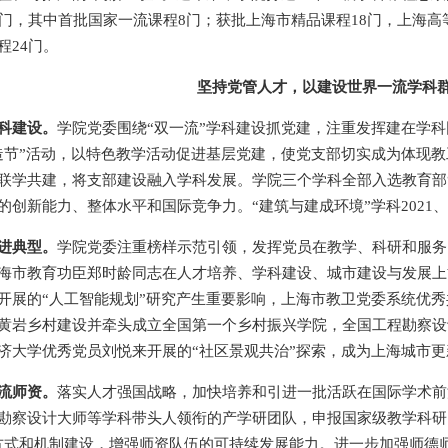
4门，其中首批国家一流课程8门；获批上海市精品课程18门，上海
程24门。
坚持党管人才，以建设世界一流学科
科建设。
学院党委围绕“双一流”学科建设抓党建，注重发挥建在学
造节”活动，以特色教学活动促进基层党建，使党支部切实成为体现
联学共建，将支部建设融入学科发展。学院三个学科全部入选教育部
的创新能力、整体水平和国际竞争力。“建筑与建成环境”学科2021、2
进典型。
学院党委注重榜样示范引领，发挥党员在教学、科研和服务
海市教育功臣郑时龄同志在人才培养、学科建设、城市建设与发展上
开展的“人工智能规划”研究产生重要影响，上海市教卫党委系统优秀
黄岩乡村建设并牵头成立全国第一个乡村振兴学院，全国工程勘察设
济大学优秀党员刘悦来开展的“社区景观共治”探索，成为上海城市
流师资。
落实人才强国战略，加快培养和引进一批活跃在国际学术前
勘察设计大师等学科带头人领衔的产学研团队，申报国家级教学科研
方式和机制建设，增强师资队伍的可持续发展能力。进一步加强师德