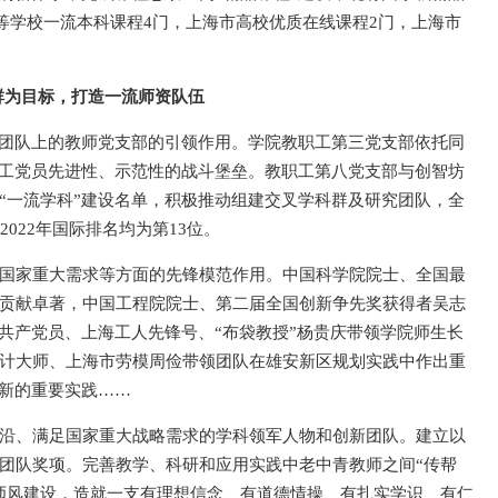
高等学校一流本科课程4门，上海市高校优质在线课程2门，上海市
群为目标，打造一流师资队伍
科团队上的教师党支部的引领作用。学院教职工第三党支部依托同
教工党员先进性、示范性的战斗堡垒。教职工第八党支部与创智坊
“一流学科”建设名单，积极推动组建交叉学科群及研究团队，全
022年国际排名均为第13位。
国家重大需求等方面的先锋模范作用。中国科学院院士、全国最
贡献卓著，中国工程院院士、第二届全国创新争先奖获得者吴志
共产党员、上海工人先锋号、“布袋教授”杨贵庆带领学院师生长
计大师、上海市劳模周俭带领团队在雄安新区规划实践中作出重
更新的重要实践……
沿、满足国家重大战略需求的学科领军人物和创新团队。建立以
团队奖项。完善教学、科研和应用实践中老中青教师之间“传帮
师风建设，造就一支有理想信念、有道德情操、有扎实学识、有仁