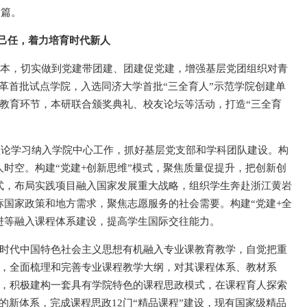
余篇。
己任，着力培育时代新人
本，切实做到党建带团建、团建促党建，增强基层党团组织对青
革首批试点学院，入选同济大学首批“三全育人”示范学院创建单
教育环节，本研联合颁奖典礼、校友论坛等活动，打造“三全育
理论学习纳入学院中心工作，抓好基层党支部和学科团队建设。构
人时空。构建“党建+创新思维”模式，聚焦质量促提升，把创新创
模式，布局实践项目融入国家发展重大战略，组织学生奔赴浙江黄岩
标国家政策和地方需求，聚焦志愿服务的社会需要。构建“党建+全
进等融入课程体系建设，提高学生国际交往能力。
时代中国特色社会主义思想有机融入专业课教育教学，自觉把重
，全面梳理和完善专业课程教学大纲，对其课程体系、教材系
，积极建构一套具有学院特色的课程思政模式，在课程育人探索
的新体系，完成课程思政12门“精品课程”建设，现有国家级精品