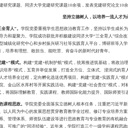
建研究课题、同济大学党建研究课题10余项，发表党建研究论文10
坚持立德树人，以培养一流人才为
三全育人”。
学院党委重视学生思想政治教育工作，坚持以学生成长为
导力和凝聚力。学院成功获批并积极建设同济大学“三全育人”综合改
型城镇化研究中心和乡村振兴研习社等实践育人平台，博研班等入学
目，培养有理想、敢担当、能吃苦、肯奋斗的新时代好青年。
党建+”模式。
构建“党建+机制护航”模式，统筹推进筑基础，将政治
通识培养”模式，五育并举促发展，打造全方位、立体式、浸润式的育
人才培养全过程，定向孵化选送优秀项目。构建“党建+实践育人”
院、金山区水库村等开展实践活动。构建“党建+社会责任”模式，对
式，将国际理解教育、实践课程、教师国际化能力提升、国际师资引
色课程思政。
学院党委全面落实立德树人根本任务，注重把习近平新
、以人民为中心的发展思想贯穿教育教学全过程。修订专业培养方案
系、管理体系、师资队伍建设等进行思政教育与专业教育的有机融合
值、可推广的“同济经验”。近年来，学院打造三个一级学科课程思政