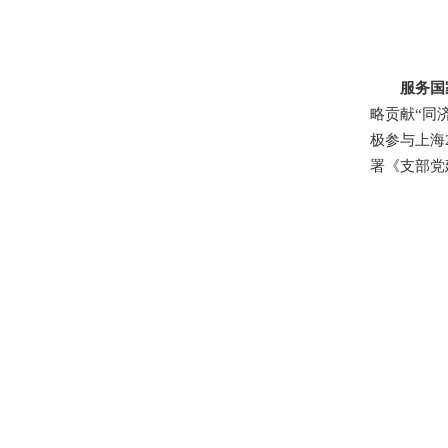
服务国
略贡献“同
极参与上海
署《支部党