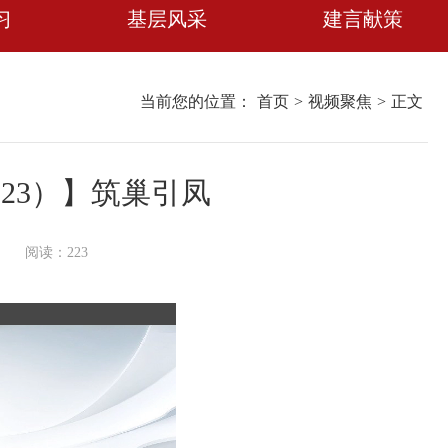
习
基层风采
建言献策
当前您的位置：
首页
>
视频聚焦
>
正文
023）】筑巢引凤
阅读：
223