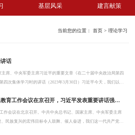
习
基层风采
建言献策
当前您的位置：
首页
>
理论学习
的讲话
国家主席、中央军委主席习近平的重要文章《在二十届中央政治局第四
四次集体学习时的讲话（2023年3月30日）习近平今天，我们以学
发挥示范作用，推动全党在主题教育中深入学习贯彻新时代中国特
学习贯彻习近平新时代中国特色社会主义思想主题教育工作会议在京召开，习近平发表重要讲话强调 扎实抓好主题教育 为奋进新征程凝心聚力 李强赵乐际王沪宁丁薛祥李希韩正出席 蔡奇讲话
育工作会议在北京召开。中共中央总书记、国家主席、中央军委主席
建设、民族复兴的宏伟目标令人鼓舞、催人奋进，我们这一代共产党人
创新理论武装，不断提高全党马克思主义水平，不断提高党的执政