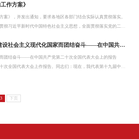
的工作方案》
方案》，并发出通知，要求各地区各部门结合实际认真贯彻落实。
贯彻习近平新时代中国特色社会主义思想，全面贯彻落实党的二十
主题教育的重要内容，推动全面建设社会主义现代化国家开好局起
习近平：高举中国特色社会主义伟大旗帜 为全面建设社会主义现代化国家而团结奋斗——在中国共产党第二十次全国代表大会上的报告
而团结奋斗——在中国共产党第二十次全国代表大会上的报告
党第二十次全国代表大会上作报告。同志们：现在，我代表第十九届中央
全党全国各族人民迈上全面建设社会主义现代化国家新征程、向第
..
3
下页