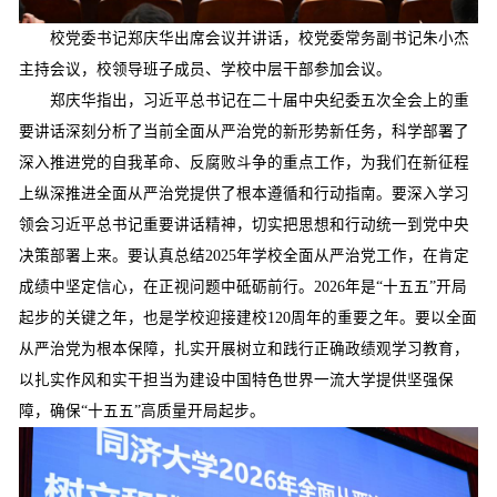
校党委书记郑庆华出席会议并讲话，校党委常务副书记朱小杰
主持会议，校领导班子成员、学校中层干部参加会议。
郑庆华指出，习近平总书记在二十届中央纪委五次全会上的重
要讲话深刻分析了当前全面从严治党的新形势新任务，科学部署了
深入推进党的自我革命、反腐败斗争的重点工作，为我们在新征程
上纵深推进全面从严治党提供了根本遵循和行动指南。要深入学习
领会习近平总书记重要讲话精神，切实把思想和行动统一到党中央
决策部署上来。要认真总结
2025
年学校全面从严治党工作，在肯定
成绩中坚定信心，在正视问题中砥砺前行。
2026
年是“十五五”开局
起步的关键之年，也是学校迎接建校
120
周年的重要之年。要以全面
从严治党为根本保障，扎实开展树立和践行正确政绩观学习教育，
以扎实作风和实干担当为建设中国特色世界一流大学提供坚强保
障，确保“十五五”高质量开局起步。