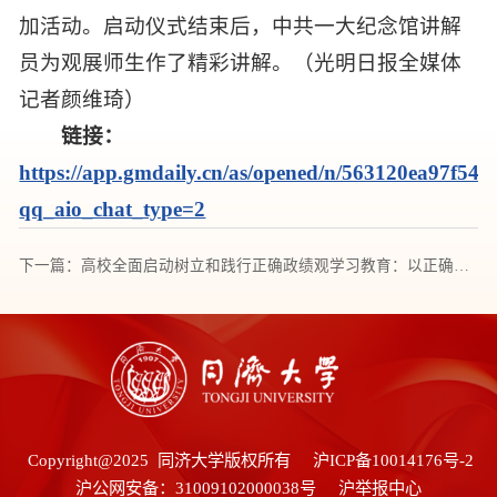
加活动。启动仪式结束后，中共一大纪念馆讲解
员为观展师生作了精彩讲解。（光明日报全媒体
记者颜维琦）
链接：
https://app.gmdaily.cn/as/opened/n/563120ea97f54
qq_aio_chat_type=2
下一篇：高校全面启动树立和践行正确政绩观学习教育：以正确政绩观干事创业 加快建设教育强国
Copyright@2025 同济大学版权所有
沪ICP备10014176号-2
沪公网安备：31009102000038号
沪举报中心