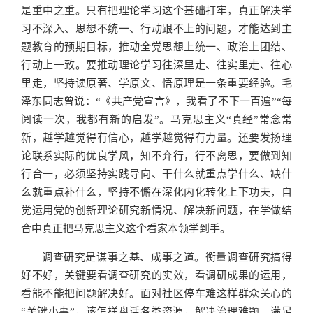
是重中之重。只有把理论学习这个基础打牢，真正解决学
习不深入、思想不统一、行动跟不上的问题，才能达到主
题教育的预期目标，推动全党思想上统一、政治上团结、
行动上一致。要推动理论学习往深里走、往实里走、往心
里走，坚持读原著、学原文、悟原理是一条重要经验。毛
泽东同志曾说：“《共产党宣言》，我看了不下一百遍”“每
阅读一次，我都有新的启发”。马克思主义“真经”常念常
新，越学越觉得有信心，越学越觉得有力量。还要发扬理
论联系实际的优良学风，知不弃行，行不离思，要做到知
行合一，必须坚持实践导向、干什么就重点学什么、缺什
么就重点补什么，坚持不懈在深化内化转化上下功夫，自
觉运用党的创新理论研究新情况、解决新问题，在学做结
合中真正把马克思主义这个看家本领学到手。
调查研究是谋事之基、成事之道。衡量调查研究搞得
好不好，关键要看调查研究的实效，看调研成果的运用，
看能不能把问题解决好。面对社区停车难这样群众关心的
“关键小事”，该怎样盘活各类资源，解决治理难题、满足