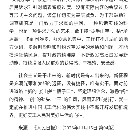
居民诉求？针对填表留痕过度、没有实际内容的会议过多
等形式主义问题，该怎样切实为基层减负、为干部鼓劲？
调查研究是一门致力于求真的学问，一种见诸实践的科
学，也是一项讲求方法的艺术。敢于接“烫手山芋”、钻“矛
盾窝”，多到困难多、群众意见集中、工作打不开局面的地
方调研，多解剖影响和制约改革发展的矛盾和问题，才能
摸清社情民意，提升政策精准度，不断激发高质量发展新
动能，持续增强人民群众的获得感、幸福感、安全感。
社会主义是干出来的，新时代是奋斗出来的。新征程
是充满光荣和梦想的远征，没有捷径，唯有实干。面对前
进道路上新的“娄山关”“腊子口”，坚定理想信念，激扬“闯”
的精神、“创”的劲头、“干”的作风，风雨无阻向前行，就一
定能在推进中国式现代化的伟大实践中不断开辟发展新境
界，更好实现人民对美好生活的向往。
来源
｜《人民日报》（2023年11月15日 第04版）