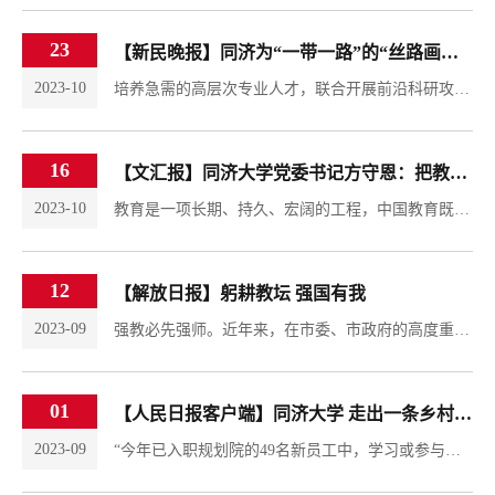
23
【新民晚报】同济为“一带一路”的“丝路画卷”添上浓浓一笔
2023-10
培养急需的高层次专业人才，联合开展前沿科研攻关，推进中外语言文化交流……自提出共建“一带一路”倡议以来，同济大学发挥学科资源优势，积极作为，携手共建“一带一路”国家，不断深化合作交流，扩大朋友圈，为把“一带一路”这幅宏伟蓝图化为壮丽多姿的“丝路画卷”持续增色添彩。“一带一路”建设急需专业人才支撑，同济人当仁不让，勇担重任。受国家知识产权局和教育部联合委托，位于同济的上海国际知识产权学院自2017年...
16
【文汇报】同济大学党委书记方守恩：把教育家精神融入高校办学治校全过程
2023-10
​教育是一项长期、持久、宏阔的工程，中国教育既具有世界各国教育发展的共性特征，又具有鲜明的民族特色。习近平总书记提出的教育家精神，守望着五千年中华优秀教育思想中“师者匠心，止于至善”的价值追求、传承了“师者，所以传道，授业，解惑”的文化基因，蕴含着“因材施教”“善之本在教，教之本在师”的教育智慧，同时它又随着新时代的发展，被赋予了新内涵。教育家精神既符合马克思主义教育观的本质特征，坚持了教育的...
12
【解放日报】躬耕教坛 强国有我
2023-09
强教必先强师。近年来，在市委、市政府的高度重视下，教育系统加快建设高质量教师队伍，进一步弘扬高尚师德，激励广大教师和教育工作者树立“躬耕教坛、强国有我”的志向和抱负，积极投身新时代教育改革发展新征程，优秀人才争相从教、教师人人尽展其才，好教师不断涌现。在第39个教师节来临之际，让我们走近2023年“上海市教育功臣”，共同感受榜样的力量。培养数学强潜能学生，探索拔尖创新人才早期培育上海市上海中学校长 冯...
01
【人民日报客户端】同济大学 走出一条乡村规划助力乡村振兴人才培养新路径
2023-09
“今年已入职规划院的49名新员工中，学习或参与过乡村规划的在半数以上。”同济大学建筑与城市规划学院教授、上海同济城市规划设计研究院院长张尚武告诉记者。2012年，他在全国高校中率先推动开设“乡村规划设计课程”，十余年来，他和同济规划学科的同事们共同努力，走出一条产教融合不断走深走实、城乡规划真题真做的同济乡村规划人才培养之路。​建立乡村规划课程体系同济城乡规划学科作为国家“双一流”学科，近年来该学科...