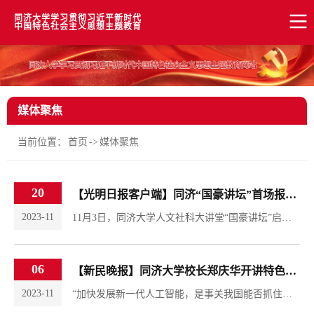
同济大学学习贯彻习近平新时代
中国特色社会主义思想主题教育
媒体聚焦
当前位置：
首页
->
媒体聚焦
20
【光明日报客户端】同济“国豪讲坛”首场报告聚焦“让世界读懂中国”
2023-11
11月3日，同济大学人文社科大讲堂“国豪讲坛”启动，首场报告在沪开讲。同济大学校长郑庆华在致辞中表示，开办国豪讲坛，是由同济大学的基因和使命决定的，学校不仅要建设一流的理科和工科，也要建设一流的人文社会科学学科，为师生提供人文精神支撑。讲坛要坚持大师引领，塑造精神；文理兼修，不可偏废；立足大局，为国发声。我们将始终坚持育人的初心，在“人文同济”建设上作出有益探索，更好地担负起新时代新的文化使命，让...
06
【新民晚报】同济大学校长郑庆华开讲特色思政课“中国道路”
2023-11
​“加快发展新一代人工智能，是事关我国能否抓住新一轮科技革命和产业变革机遇的战略问题，同济人责无旁贷。”日前，同济大学校长郑庆华以《人工智能的三起两落与同济方案》为题，为同学们讲授同济特色思政课“中国道路”。他指出，人工智能发展仍面临着许多技术挑战，同学们不能置身其外，而是要主动融入国家人工智能发展事业，为推动人工智能赋能学科转型升级和产业发展作出我们应有的贡献。人工智能因何而来？人工智能又何...