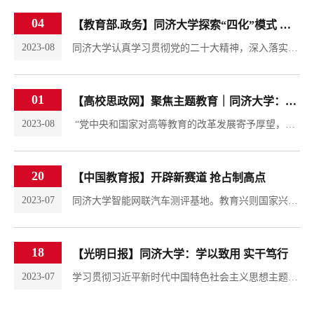
04
【教育部.政务】同济大学探索“四化”模式 大力推进基础学科拔尖人才培养
2023-08
同济大学认真学习贯彻党的二十大精神，深入落实习近平总书记关于教育的重要论述，聚焦加快建设中国特色、世界水平的基础学科人才培养体系，坚持“科学浸润、名师引领、厚植基础、注重交叉”的培养思路，在组织领导、培养体系、招生选拔、质量文化等方面持续发力，努力选拔培养更多基础学科拔尖人才，为建设世界主要科学中心和创新高地作出积极贡献。强化组织领导，夯实基础保障。成立由校长任组长的基础学科拔尖学生培养基地领...
01
【高校思政网】聚焦主题教育｜同济大学：从“纸上学”到“事上见” ，扎实推进主题教育见行见效
2023-08
​ “党中央和国家对高等教育的改革发展寄予厚望，这也意味着同济大学面临着前所未有的历史机遇，承担着无比光荣的历史责任。”6月20日，同济大学党委书记、校主题教育领导小组组长方守恩以《教育强国，同济何为？》为题，为师生上主题教育专题党课，要求全校师生要增强责任感、使命感、紧迫感，回答好“强国建设，教育何为？教育强国，同济何为？”这一时代命题，助力教育强国建设。自4月11日同济大学召开主题教育动员大会以来...
20
【中国教育报】开辟新赛道 抢占制高点
2023-07
同济大学智能网联汽车测评基地。教育兴则国家兴，教育强则国家强。建设教育强国，是全面建成社会主义现代化强国的战略先导，是实现高水平科技自立自强的重要支撑，是促进全体人民共同富裕的有效途径，是以中国式现代化全面推进中华民族伟大复兴的基础工程。党的二十大报告将教育、科技、人才“三位一体”统筹安排、一体部署，赋予了教育新的战略地位、历史使命和发展格局。本报从今天起开设“强国建设 教育担当”专栏，全面展现...
18
【光明日报】同济大学：学以致用 实干笃行
2023-07
学习贯彻习近平新时代中国特色社会主义思想主题教育开展以来，同济大学结合年度重点工作任务，坚持高标准起步、高质量推进，坚持学习“系统化、精准化、情景化、网格化”，做实“规定动作”，做亮“自选动作”，把主题教育成效转化为加快推进学校中国特色世界一流大学建设的强大动力。深学细悟强信念“党中央和国家对高等教育的改革发展寄予厚望，这也意味着同济大学面临着前所未有的历史机遇，承担着无比光荣的历史责任。”6月...