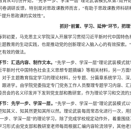
教育从
4
月份开始，“先学一步、学深一层”理论武装模式从第
7
周开
问卷调研反馈，特别是对思政课教师而言，“有助于思政课教师科研
于提升思政课的实效性”。
抓好“前置、学习、延伸”环节，把
春到初夏，马克思主义学院深入开展学习贯彻习近平新时代中国特色
主题教育的生动实践，也是推动党的创新理论入脑入心的有效探索。“
之有效的做法。
环节：汇选内容、制作文本。
“先学一步、学深一层”理论武装模式
近平新时代中国特色社会主义思想专题摘编》等相关材料，另一方面
。对于主题教育指定学习的理论材料，分专题、分篇章系统学习、深
、跟进学。由学院党委指定专门党务工作人员整理专题学习内容、汇
委员会的名义印发并下发到党支部和教研室，作为理论学习和交流的
环节：先学一步、学深一层。
“先学一步、学深一层”理论武装模式以
更知其义、知其然更知其所以然。理论武装每周常态化进行一次，用
学一步、学深一层”的理论学习，除了完成学校规定动作外，着重围
学习形式由党支部和教研室老师每周根据汇编内容轮流领学，其他老