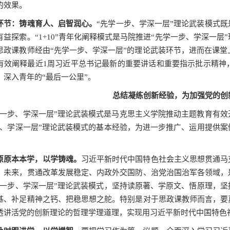
的效果。
环节：铸魂育人、启智润心。
“先学一步、学深一层”理论武装模式
有益探索。“
1+10
”青年化阐释模式是马院推进“先学一步、学深一层
思政课教师经由“先学一步、学深一层”的理论武装环节，进而在课堂
有效阐释最近
1
周习近平总书记最新的重要讲话和重要指示批示精神
、深入青年的“最后一公里”。
总结凝练创新经验，为加强党的创
学一步、学深一层”理论武装模式是马克思主义学院推动主题教育有
步、学深一层”理论武装模式的基本经验，为进一步推广、运用提供
原原本本学，以学铸魂。
习近平新时代中国特色社会主义思想贯通马
、未来，贯通改革发展稳定、内政外交国防、治党治国治军各领域，
学一步、学深一层”理论武装模式，坚持读原著、学原文、悟原理，
基、补足精神之钙、把稳思想之舵。特别是对于思政课教师而言，要
透讲活党的创新理论的哲理学理道理，实现用习近平新时代中国特色