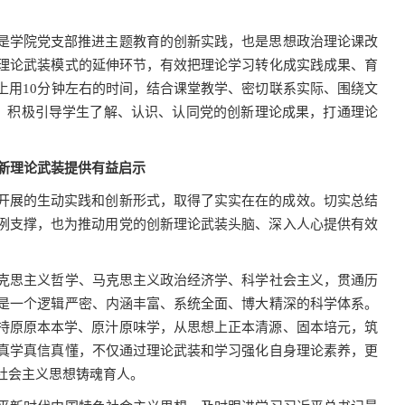
既是学院党支部推进主题教育的创新实践，也是思想政治理论课改
”理论武装模式的延伸环节，有效把理论学习转化成实践成果、育
上用
10
分钟左右的时间，结合课堂教学、密切联系实际、围绕文
，积极引导学生了解、认识、认同党的创新理论成果，打通理论
新理论武装提供有益启示
效开展的生动实践和创新形式，取得了实实在在的成效。切实总结
案例支撑，也为推动用党的创新理论武装头脑、深入人心提供有效
克思主义哲学、马克思主义政治经济学、科学社会主义，贯通历
是一个逻辑严密、内涵丰富、系统全面、博大精深的科学体系。
坚持原原本本学、原汁原味学，从思想上正本清源、固本培元，筑
真学真信真懂，不仅通过理论武装和学习强化自身理论素养，更
社会主义思想铸魂育人。