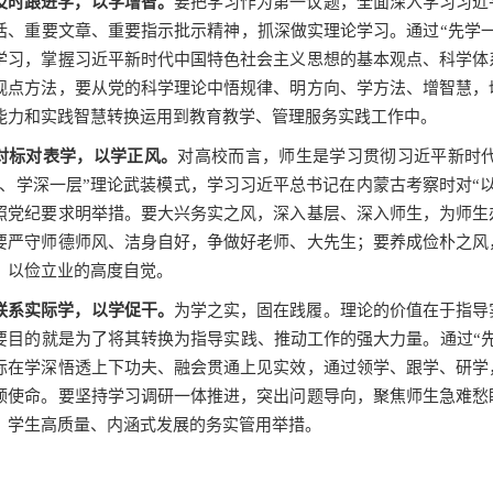
及时跟进学，以学增智。
要把学习作为第一议题，全面深入学习习近
话、重要文章、重要指示批示精神，抓深做实理论学习。通过“先学
学习，掌握习近平新时代中国特色社会主义思想的基本观点、科学体
观点方法，要从党的科学理论中悟规律、明方向、学方法、增智慧，
能力和实践智慧转换运用到教育教学、管理服务实践工作中。
对标对表学，以学正风。
对高校而言，师生是学习贯彻习近平新时
步、学深一层”理论武装模式，学习习近平总书记在内蒙古考察时对
“
照党纪要求明举措。要大兴务实之风，深入基层、深入师生，为师生
要严守师德师风、洁身自好，争做好老师、大先生；要养成俭朴之风
、以俭立业的高度自觉。
联系实际学，以学促干。
为学之实，固在践履。理论的价值在于指导
要目的就是为了将其转换为指导实践、推动工作的强大力量。通过“
际在学深悟透上下功夫、融会贯通上见实效，通过领学、跟学、研学
领使命。要坚持学习调研一体推进，突出问题导向，聚焦师生急难愁
、学生高质量、内涵式发展的务实管用举措。