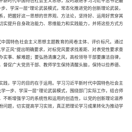
平新时代中国特色社会主义思想，及时跟进学习习近平总书记最
一步、学深一层”理论武装模式，常态化推进党的创新理论武装，
系，把握好这一思想的世界观、方法论，坚持好、运用好贯穿其
切实提升自身政治能力、思维能力和实践能力，并将这些方式方
代中国特色社会主义思想主题教育的阅卷主体、评价标尺。通过
以学正风
”
提出明确要求，对标党风要求找差距、对表党性要求查
办实事、解难题；要弘扬清廉之风，高校领导干部要廉洁自律，
，督促广大党员干部、教师学生保持清醒头脑，保持以俭养德、
实践，学习的目的在于运用。学习习近平新时代中国特色社会主
先学一步、学深一层”理论武装模式，围绕部门实际工作，结合师
，不断增强学习的系统性和运用的创造性，以党的创新理论滋养
盼问题，切实提高学习实效，真正把理论学习成果转化为推动学