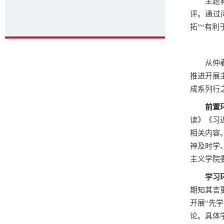
主题
评。通过
拓”“有利
从仲
推进开展
成系列行
前置
读》《习
相关内容
神及时学
主义学院
学习
期知其言
开展“先
论。具体