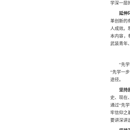
学深一层
延伸
革创新的
人成效。
本内容，
武装青年
“先
“先学一
途径。
坚持
史、现在
通过“先
牢信仰之
要讲深讲