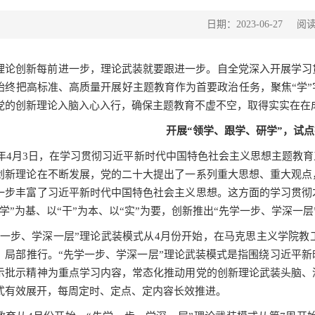
阅
日期：2023-06-27
理论创新每前进一步，理论武装就要跟进一步。自全党深入开展学习
始终把高标准、高质量开展好主题教育作为首要政治任务，聚焦“学”
党的创新理论入脑入心入行，
确保主题教育不虚不空，取得实实在在
开展“领学、跟学、研学”，试
年
4
月
3
日，在学习贯彻习近平新时代中国特色社会主义思想主题教育
创新理论在不断发展，党的二十大提出了一系列重大思想、重大观点
一步丰富了习近平新时代中国特色社会主义思想。这方面的学习贯彻
学”为基、以“干”为本、以“实”为要，创新推出“先学一步、学深一层
学一步、学深一层”理论武装模式从
4
月份开始，在马克思主义学院教
、局部推行。“先学一步、学深一层”理论武装模式是指围绕习近平
示批示精神为重点学习内容，常态化推动用党的创新理论武装头脑、
式有效展开，每周定时、定点、定内容长效推进。