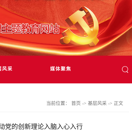
层风采
媒体聚焦
当前位置：
首页
->
基层风采
->
正文
动党的创新理论入脑入心入行