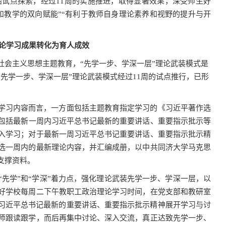
始试点探索，经过
11
周的实施推进，取得显著效果，深受师生好
和教学的双向赋能”“有利于教师自身理论素养和视野的提升与开
理论学习成果转化为育人成效
社会主义思想主题教育，“先学一步、学深一层”理论武装模式是
先学一步、学深一层”理论武装模式经过
11
周的试点推行，已形
就学习内容而言，一方面包括主题教育指定学习的《习近平著作选
包括
最新一周内习近平总书记最新的重要讲话、重要指示批示等
入学习；对于最新一周习近平总书记重要讲话、重要指示批示精
选一周内的最新理论内容，并汇编成册，以中共同济大学马克思
支撑资料。
“先学”和“学深”着力点，强化理论武装先学一步、学深一层，以
好学校每周二下午教职工政治理论学习时间，在党支部和教研室
绕习近平总书记最新的重要讲话、重要指示批示精神展开学习与讨
师跟读跟学，而后再集中讨论、深入交流，真正达致先学一步、