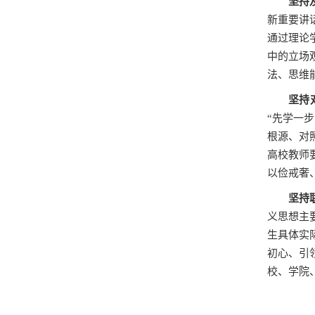
坚持
新重要讲
通过理论
中的立场
法、思维
坚持
“先学一
根源、对
高校教师
以俭戒奢
坚持
义思想主
生具体实
初心、引
校、学院