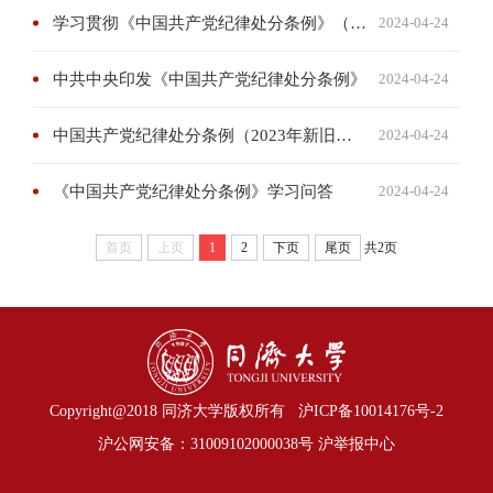
学习贯彻《中国共产党纪律处分条例》（2023年修订，自2024年1月1日起施行）
2024-04-24
中共中央印发《中国共产党纪律处分条例》
2024-04-24
中国共产党纪律处分条例（2023年新旧对照版）
2024-04-24
《中国共产党纪律处分条例》学习问答
2024-04-24
首页
上页
1
2
下页
尾页
共2页
Copyright@2018 同济大学版权所有
沪ICP备10014176号-2
沪公网安备：
31009102000038号
沪举报中心