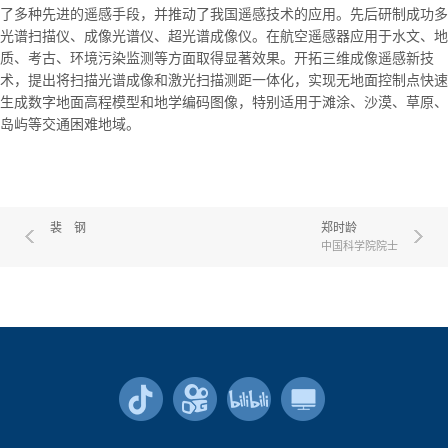
了多种先进的遥感手段，并推动了我国遥感技术的应用。先后研制成功多
光谱扫描仪、成像光谱仪、超光谱成像仪。在航空遥感器应用于水文、地
质、考古、环境污染监测等方面取得显著效果。开拓三维成像遥感新技
术，提出将扫描光谱成像和激光扫描测距一体化，实现无地面控制点快速
生成数字地面高程模型和地学编码图像，特别适用于滩涂、沙漠、草原、
岛屿等交通困难地域。
裴 钢
郑时龄
中国科学院院士