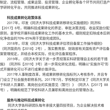
制定、流程管理、成果运营、投资管理、企业孵化等各个环节共同打造产
学研转化平台，共同推进科技成果转化。
科技成果转化政策体系
2017年，印发《同济大学科技成果转移转化实施细则》同济科
【2017】6号，明确科技成果转化的界定、审批决策流程、收益奖励分配
原则，是学校开展科技成果转化工作的基本文件。细则规定扣除成本后转
化净收益的70%-85%用于奖励完成团队。
2018年，印发《同济大学科技成果评估项目备案工作操作细则》
（同济国资内【2018】2号），落实教育部、财政部有关国有资产评估备
案管理规定，并结合本校实际，优化评估备案程序。
2019年，《同济大学关于进一步贯彻落实科研管理自主权的若干措
施》（同济科【2019】3号）进一步简化转化流程，明确以“实施许可”形
式开展转化可以不进行成果价值评估。
2017年人事制度改革，将成果转移转化指标列入考核条件，并且专
门设立了社会服务职称系列。2017年7月，学校制定印发了《同济大学关
于科研人员兼职、离岗创业的实施意见（暂行）》（同济人【2017】88
号），明确和规范了学校科研人员兼职和离岗创业的管理办法。
服务与推动科技成果转化
同济大学各科研团队每年承接大量四技项目，为企业解决技术难