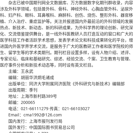
杂志已被中国期刊网全文数据库、万方数据数字化期刊群收录，内容
涉及外科学领域，包括普外科、骨科、神经外科、心胸血管外科、泌尿外
科、妇产科、眼科、耳鼻喉科、麻醉科、创伤、烧伤、整形外科、器官移
植、介入治疗、重症监护等。关注并报道国内外最前沿的外科领域的发展
热点、新技术、新动态、新的科研成果，为外科学界的理论创新、研究深
化、交流借鉴提供舞台，是一线外科医教研人员打造互动的窗口和广大的
医学科技工作者活跃学术思想，发表学术论文和科技成果转化的平台，增
进国内外医学界学术交流，是服务于广大的医教研工作者和医学院校的师
生、留学生等的学术类期刊。期刊栏目设置多样，设有人物介绍、述评、
专家论坛、临床和基础研究、综述、经验交流、个案、卫生教育与管理、
医疗事件分析和新技术动态等，同时设有英文栏目。
主编：王永武
编辑：胡丽华洪炯毛诸成
出版单位：同济大学附属同济医院《外科研究与新技术》编辑部
出版周期：季刊
地址：上海市新村路389号
邮编：200065
电话：021-66111279 传真：021-66103027
Email：cma1992@126.com
国内发行：上海市报刊发行局
国外发行：中国国际图书贸易总公司