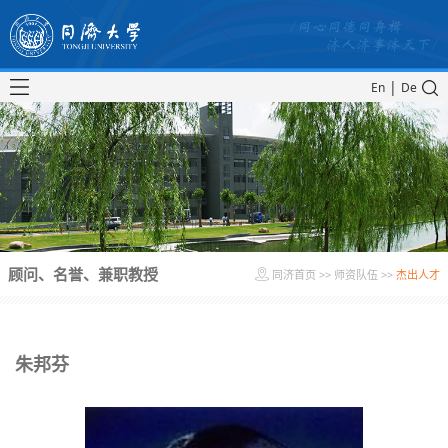
|
En
De
顾问、名誉、兼职教授
同济首页
>>
师资队伍
>>
杰出人才
朱邦芬