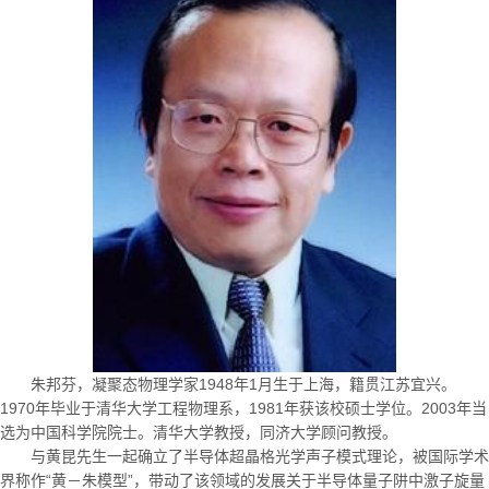
朱邦芬，凝聚态物理学家
1948
年
1
月生于上海，籍贯江苏宜兴。
1970
年毕业于清华大学工程物理系，
1981
年获该校硕士学位。
2003
年当
选为中国科学院院士。清华大学教授，同济大学顾问教授。
与黄昆先生一起确立了半导体超晶格光学声子模式理论，被国际学术
界称作“黄－朱模型”，带动了该领域的发展关于半导体量子阱中激子旋量