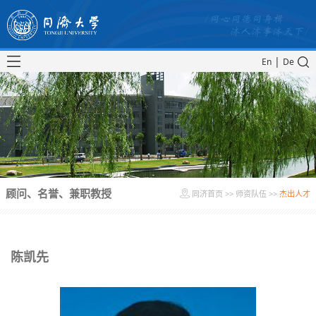
|
En
De
顾问、名誉、兼职教授
同济首页
>>
师资队伍
>>
杰出人才
陈凯先