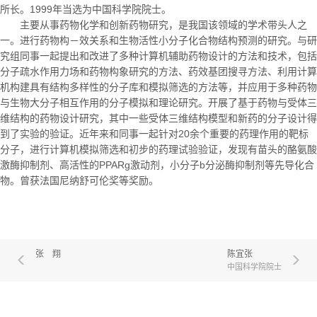
所长。
1999
年当选为中国科学院院士。
主要从事药物化学和创新药物研究，是我国该领域的学术带头人之
一。进行药物构－效关系和生物活性小分子化合物结构预测的研究。与研
究组同事一起提出和改进了多种计算机辅助药物设计的方法和技术，包括
分子疏水作用力场和药物构象研究的方法、药效基团搜寻方法、利用计算
机构建具有结构多样性的分子库和模拟筛选的方法等，并应用于多种药物
与生物大分子相互作用的分子模拟和理论研究。开展了基于药物与受体三
维结构的药物设计研究，其中一些受体三维结构模型和新药的分子设计得
到了实验的验证。近年来和同事一起针对
20
余个重要的药理作用的靶标
分子，进行计算机模拟筛选和初步的药理试验验证，发现有苗头的酪氨酸
激酶抑制剂、高活性的
PPARg
激动剂，小分子
b
分泌酶抑制剂等先导化合
物。曾获法国尼纳舒可伦奖等奖励。
张 翔
陈宜张
中国科学院院士