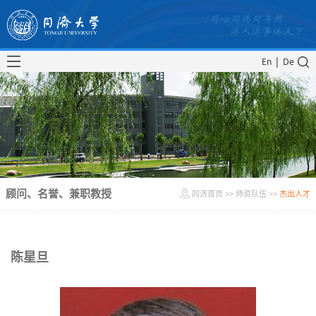
|
En
De
顾问、名誉、兼职教授
同济首页
>>
师资队伍
>>
杰出人才
陈星旦