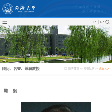
|
En
De
顾问、名誉、兼职教授
同济首页
>>
师资队伍
>>
杰出人才
鞠 躬