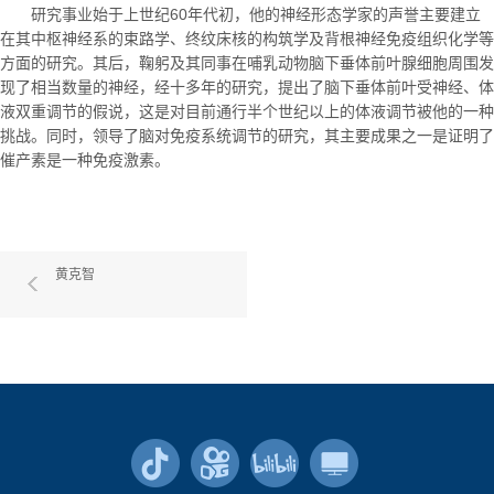
研究事业始于上世纪
60
年代初，他的神经形态学家的声誉主要建立
在其中枢神经系的束路学、终纹床核的构筑学及背根神经免疫组织化学等
方面的研究。其后，鞠躬及其同事在哺乳动物脑下垂体前叶腺细胞周围发
现了相当数量的神经，经十多年的研究，提出了脑下垂体前叶受神经、体
液双重调节的假说，这是对目前通行半个世纪以上的体液调节被他的一种
挑战。同时，领导了脑对免疫系统调节的研究，其主要成果之一是证明了
催产素是一种免疫激素。
黄克智