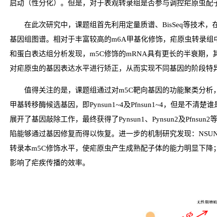
启动（性分化）。但是，对于表观转录组是否参与调控疟原虫配
在此次研究中，课题组首先利用定量质谱、BisSeq等技术
基因组图谱。相对于丰富较高的m6A甲基化修饰，疟原虫转录组
和蛋白表达组分析发现，m5C修饰的mRNA具有更长的半衰期
对疟原虫的基因表达水平进行矫正，从而实现不同基因的阶段特
值得关注的是，课题组通过对m5C靶向基因的功能聚类分析
甲基转移酶候选基因，即Pynsun1~4及Pfnsun1~4，但是不
展开了基因敲除工作，最终获得了Pynsun1、Pynsun2及Pfns
陷能够通过基因修复而得以恢复。进一步的机制研究发现：NSUN
转录本m5C修饰水平，使疟原虫产生成熟配子体的能力明显下
影响了疟疾传播的效率。