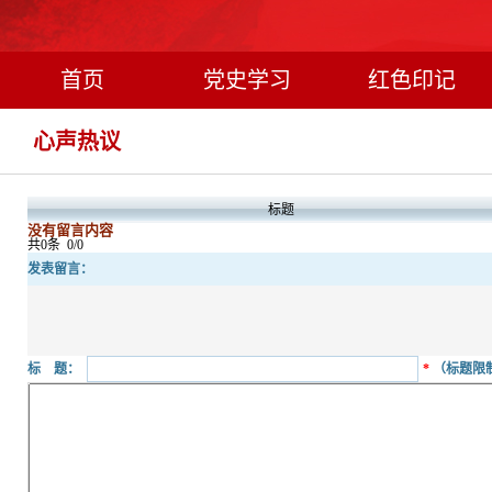
首页
党史学习
红色印记
心声热议
标题
没有留言内容
共0条
0/0
发表留言：
标 题：
*
（标题限