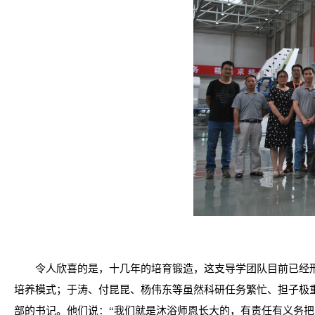
令人欣喜的是，十几年的培育锻造，这支导学团队目前已经形
培养模式；于涛、付昆昆、杨伟东等虽然科研任务繁忙、担子极
部的书记。他们说：“我们就是沐浴师恩长大的，有责任有义务把