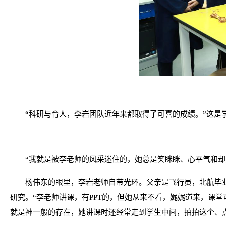
“科研与育人，李岩团队近年来都取得了可喜的成绩。”这是
“我就是被李老师的风采迷住的，她总是笑眯眯、心平气和却
杨伟东的眼里，李岩老师自带光环。父亲是飞行员，北航毕
研究。“李老师讲课，有PPT的，但她从来不看，娓娓道来，课
就是神一般的存在，她讲课时还经常走到学生中间，拍拍这个、