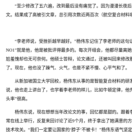
“至少修改了五六遍，改到最后没有痛觉了。因为漫漫长夜后
文。结果成了高被引文章，总引用次数近两百次（航空复合材料
“李老师说，受挫折越早越好。”杨伟东记住了李老师的这句
NO1”就是他，他是被批评得最多的。每次开组会，他都尽量离
尬羞愧却也无可奈何。他硕士答辩，论文通过，还被叫回来修改
了。现在，他也没了躁气、火气，也是不紧不慢、心平气和了。
从新加坡国立大学回校，杨伟东从事的是智能复合材料的研
说，他也走上讲台了，也学着李老师的样儿，比如牛顿定律，他先
头率”很高。
杨伟东说，现在想想当年改论文的事，回忆都是甜的。跟着李
常在线上举行，反复来回讨论了近9个月，终于拿出了她满意的
技术攻关。“我们一定要让国家的‘脖子’不被卡！”杨伟东语气坚