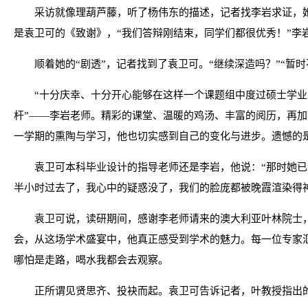
采访就像理葫芦藤，听了杨伟东的描述，记者找李岩求证，
是袁卫可的《致谢》，“我们答辩刚结束，同学们都很优秀！”李
顺着她的“剧透”，记者找到了袁卫可。“继续深造吗？”“暂
“十分庆幸、十分开心能够在这样一个课题组中度过硕士学业
杆”——李岩老师。精彩的课堂、温暖的鸡汤、丰富的阅历，再
一学期的熏陶与学习，他也切实感到自己的变化与进步。遗憾的
袁卫可本科毕业设计的指导老师还是李岩，他说：“那时她
半小时过去了，我心中的疑惑没了，我们的脸庞都被晚霞渲染得
袁卫可说，读研期间，感谢李老师请来的澳大利亚叶林院士
会，从这场学术盛宴中，他真正感受到学术的魅力。每一位专家汇
哪怕是走路，喝水我都会去观察。
正所谓见贤思齐、投袂而起。袁卫可告诉记者，叶教授指出的