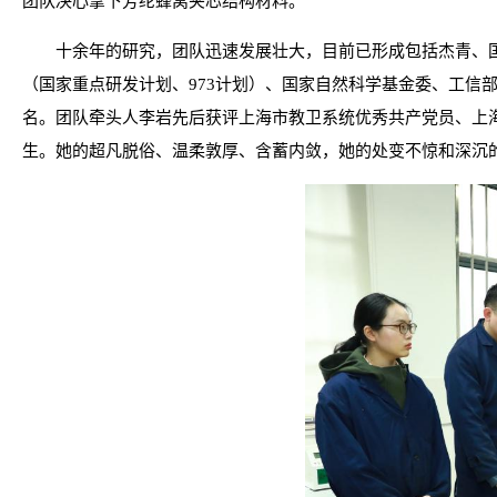
团队决心拿下芳纶蜂窝夹芯结构材料。
十余年的研究，团队迅速发展壮大，目前已形成包括杰青、
（国家重点研发计划、973计划）、国家自然科学基金委、工信部
名。团队牵头人李岩先后获评上海市教卫系统优秀共产党员、上
生。她的超凡脱俗、温柔敦厚、含蓄内敛，她的处变不惊和深沉