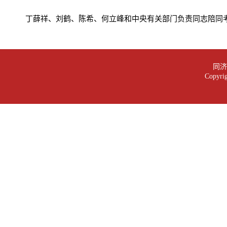
丁薛祥、刘鹤、陈希、何立峰和中央有关部门负责同志陪同
同济大
Copy