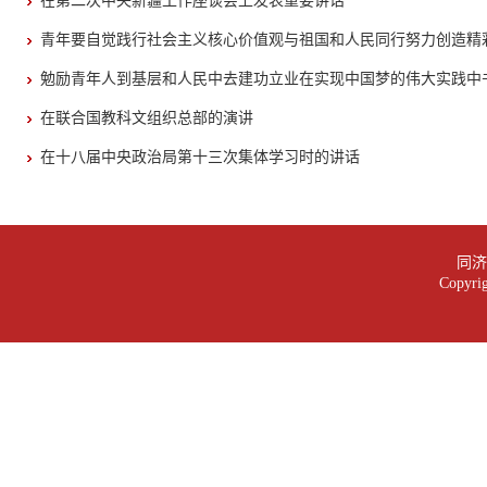
在第二次中央新疆工作座谈会上发表重要讲话
青年要自觉践行社会主义核心价值观与祖国和人民同行努力创造精
勉励青年人到基层和人民中去建功立业在实现中国梦的伟大实践中
在联合国教科文组织总部的演讲
在十八届中央政治局第十三次集体学习时的讲话
同济大
Copy